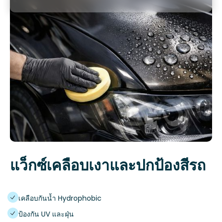
แว็กซ์เคลือบเงาและปกป้องสีรถ
เคลือบกันน้ำ Hydrophobic
ป้องกัน UV และฝุ่น